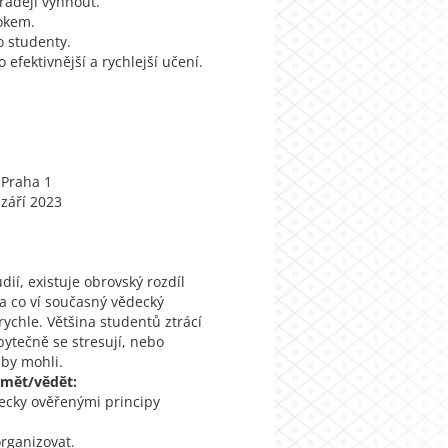
raději vyhnout.
rokem.
o studenty.
 efektivnější a rychlejší učení.
 Praha 1
září 2023
dií, existuje obrovský rozdíl
 a co ví současný vědecký
rychle. Většina studentů ztrácí
tečně se stresují, nebo
k by mohli.
umět/vědět:
decky ověřenými principy
organizovat.