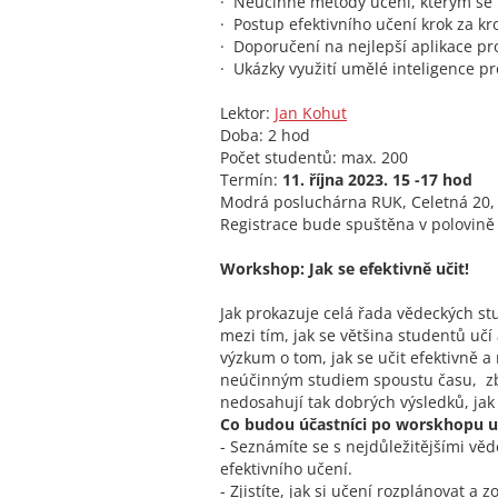
· Neúčinné metody učení, kterým se 
· Postup efektivního učení krok za k
· Doporučení na nejlepší aplikace pr
· Ukázky využití umělé inteligence pro
Lektor:
Jan Kohut
Doba: 2 hod
Počet studentů: max. 200
Termín:
11. října 2023. 15 -17 hod
Modrá posluchárna RUK, Celetná 20,
Registrace bude spuštěna v polovině 
Workshop: Jak se efektivně učit!
Jak prokazuje celá řada vědeckých stu
mezi tím, jak se většina studentů učí
výzkum o tom, jak se učit efektivně a 
neúčinným studiem spoustu času, zby
nedosahují tak dobrých výsledků, ja
Co budou účastníci po worskhopu 
- Seznámíte se s nejdůležitějšími vě
efektivního učení.
- Zjistíte, jak si učení rozplánovat a z