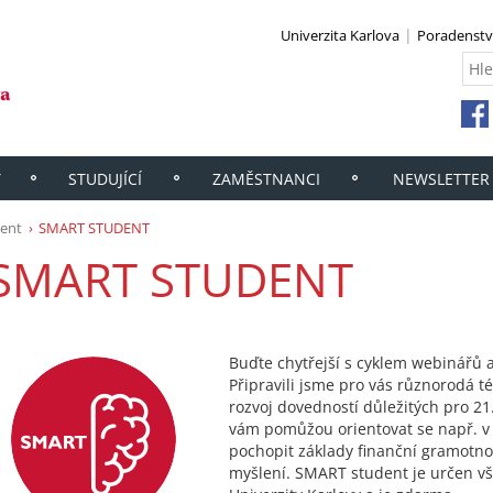
Univerzita Karlova
Poradenstv
Y
STUDUJÍCÍ
ZAMĚSTNANCI
NEWSLETTER
dent
SMART STUDENT
SMART STUDENT
Buďte chytřejší s cyklem webinář
Připravili jsme pro vás různorodá 
rozvoj dovedností důležitých pro 21
vám pomůžou orientovat se např. v 
pochopit základy finanční gramotnost
myšlení. SMART student je určen 