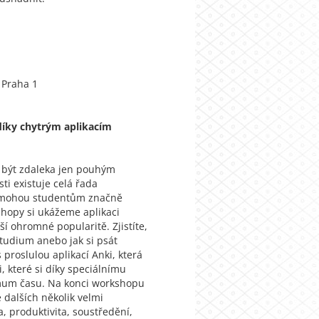
, Praha 1
díky chytrým aplikacím
 být zdaleka jen pouhým
ti existuje celá řada
ré mohou studentům značně
shopy si ukážeme aplikaci
ěší ohromné popularitě. Zjistíte,
 studium anebo jak si psát
proslulou aplikací Anki, která
i, které si díky speciálnímu
imum času. Na konci workshopu
 dalších několik velmi
, produktivita, soustředění,