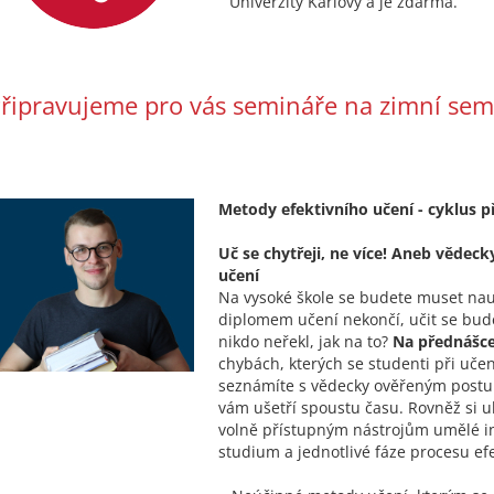
Univerzity Karlovy a je zdarma.
řipravujeme pro vás semináře na zimní sem
Metody efektivního učení - cyklus
Uč se chytřeji, ne více! Aneb vědec
učení
Na vysoké škole se budete muset nauč
diplomem učení nekončí, učit se bude
nikdo neřekl, jak na to?
Na přednášc
chybách, kterých se studenti při uče
seznámíte s vědecky ověřeným postup
vám ušetří spoustu času. Rovněž si u
volně přístupným nástrojům umělé int
studium a jednotlivé fáze procesu efe