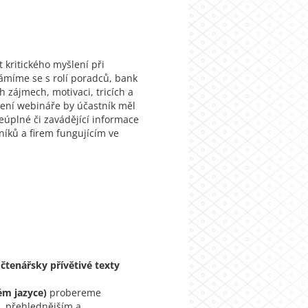
 kritického myšlení při
ámíme se s rolí poradců, bank
h zájmech, motivaci, tricích a
čení webináře by účastník měl
eúplné či zavádějící informace
níků a firem fungujícím ve
 čtenářsky přívětivé texty
ém jazyce)
probereme
m, přehlednějším a