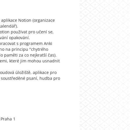
 aplikace Notion (organizace
kalendář).
otion používat pro učení se,
vání opakování.
 pracovat s programem Anki
ženo na principu "chytrého
o paměti za co nejkratší čas).
cemi, které jim mohou usnadnit
udová úložiště, aplikace pro
, soustředěné psaní, hudba pro
, Praha 1