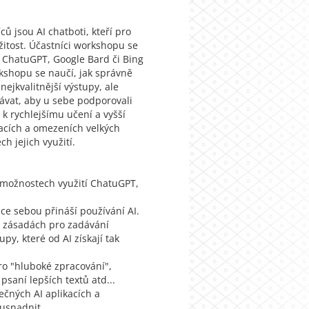
 jsou AI chatboti, kteří pro
itost. Účastníci workshopu se
í ChatuGPT, Google Bard či Bing
kshopu se naučí, jak správně
nejkvalitnější výstupy, ale
dávat, aby u sebe podporovali
k rychlejšímu učení a vyšší
tacích a omezeních velkých
h jejich využití.
 možnostech využití ChatuGPT,
tace sebou přináší používání AI.
ch zásadách pro zadávání
py, které od AI získají tak
pro "hluboké zpracování",
 psaní lepších textů atd...
ečných AI aplikacích a
 usnadnit.