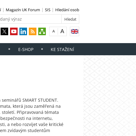
í
Magazín UK Forum
SIS
Hledání osob
E-SHOP
KE STAŽENÍ
ů a seminářů SMART STUDENT.
témata, která jsou zaměřená na
. století. Připravovaná témata
bezpečnosti na internetu,
i, a nebo rozvíjet vaše kritické
všem zvídavým studentům