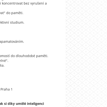
i koncentrovat bez vyrušení a
vat" do paměti.
ektivní studium.
 zapamatováním.
ědomostí do dlouhodobé paměti.
elné".
ia.
 Praha 1
 si díky umělé inteligenci