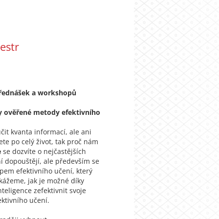
estr
 přednášek a workshopů
ky ověřené metody efektivního
it kvanta informací, ale ani
te po celý život, tak proč nám
e
se dozvíte o nejčastějších
ní dopouštějí, ale především se
em efektivního učení, který
kážeme, jak je možné díky
eligence zefektivnit svoje
ktivního učení.