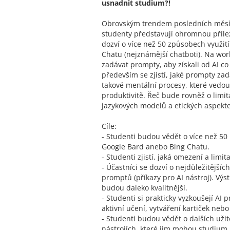
usnadnit studium?!
Obrovským trendem posledních měsíců
studenty představují ohromnou přílež
dozví o více než 50 způsobech využit
Chatu (nejznámější chatboti). Na wor
zadávat prompty, aby získali od AI co 
především se zjistí, jaké prompty za
takové mentální procesy, které vedou 
produktivitě. Řeč bude rovněž o limi
jazykových modelů a etických aspektec
Cíle:
- Studenti budou vědět o více než 50
Google Bard anebo Bing Chatu.
- Studenti zjistí, jaká omezení a limi
- Účastníci se dozví o nejdůležitější
promptů (příkazy pro AI nástroj). Výstu
budou daleko kvalitnější.
- Studenti si prakticky vyzkoušejí AI 
aktivní učení, vytváření kartiček nebo
- Studenti budou vědět o dalších užit
nástrojích, které jim mohou studium