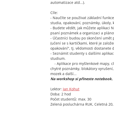
automatizace atd...).
Cíle:
- Naučíte se používat základní funkce
studia, opakování, poznámky, úkoly, 
- Budete vědět, jak můžete aplikaci N
psaní poznámek a organizaci a pláno
- Účastníci budou po skončení umět
(učení se s kartičkami, které je zalo
opakování", tj. vědomosti dostanete d
- Seznámit studenty s dalšími aplika
studium.
- Aplikace pro myšlenkové mapy, clo
chytré poznámky, blokátory vyrušení
mozek a další...
Na workshop si přineste notebook.
Lektor:
Jan Kohut
Doba: 2 hod
Počet studentů: max. 30
Zelená posluchárna RUK, Celetná 20