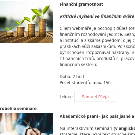
Finanční gramotnost
Kritické myšlení ve finančním světě
Cílem webináře je pochopit důležitost
finančním rozhodování jedince. Sezn
a institucí a získáme povědomí o jejic
praktikách vůči zákazníkům. Po skon
být schopen rozpoznávat nástrahy, n
z finančních trhů, produktů či pracov
finančním sektoru.
Doba: 2 hod
Počet studentů: max. 150
Lektor:
Samuel Pšeja
roběhlé semináře:
Akademické psaní - jak psát jasné a
Na interaktivním semináři
(v anglick
strategie, které učiní text stručnější