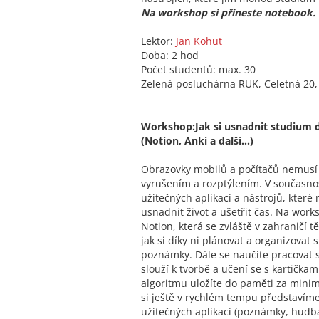
Na workshop si přineste notebook.
Lektor:
Jan Kohut
Doba: 2 hod
Počet studentů: max. 30
Zelená posluchárna RUK, Celetná 20
Workshop:Jak si usnadnit studium 
(Notion, Anki a další...)
Obrazovky mobilů a počítačů nemusí
vyrušením a rozptýlením. V současnos
užitečných aplikací a nástrojů, kte
usnadnit život a ušetřit čas. Na work
Notion, která se zvláště v zahraničí t
jak si díky ni plánovat a organizovat
poznámky. Dále se naučíte pracovat s 
slouží k tvorbě a učení se s kartičkam
algoritmu uložíte do paměti za min
si ještě v rychlém tempu představíme
užitečných aplikací (poznámky, hudba