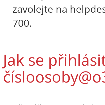
zavolejte na helpde
700.
Jak se přihlási
čísloosoby@o3