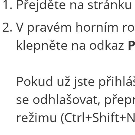
Přejděte na stránk
V pravém horním ro
klepněte na odkaz
P
Pokud už jste přihl
se odhlašovat, pře
režimu (Ctrl+Shift+N