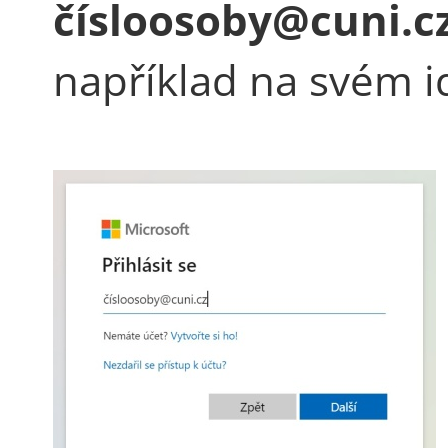
čísloosoby@cuni.c
například na svém i