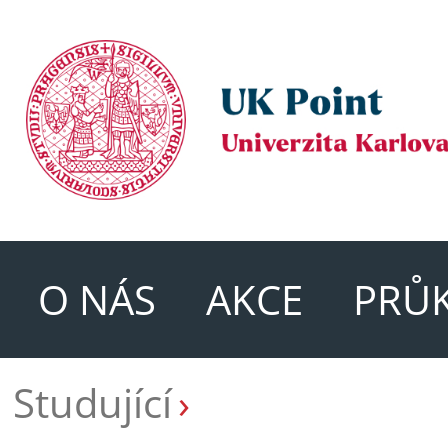
O NÁS
AKCE
PRŮ
Studující