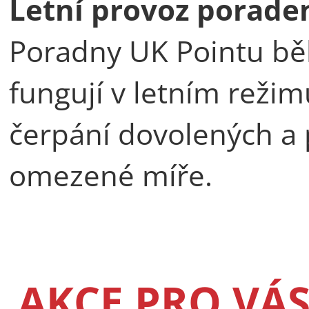
Letní provoz porade
Poradny UK Pointu bě
fungují v letním reži
čerpání dovolených a 
omezené míře.
AKCE PRO VÁ