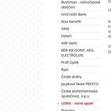
S
Bushman - volnočasové
oblečení
L
UniCredit Bank
Alza benefit
K
N
SAIN
V
Datart
d
AIM Optic
V
BER-KR (SONY, AEG,
h
ELECTROLUX)
Profi Optik
Ryor
České dráhy
Jazyková škola PRESTO
Česká alzheimerovská
společnost, o.p.s.
USNU - nové spaní
Preciosa