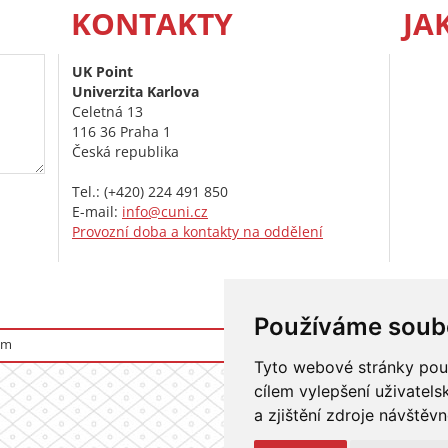
KONTAKTY
JA
UK Point
Univerzita Karlova
Celetná 13
116 36 Praha 1
Česká republika
Tel.: (+420) 224 491 850
E-mail:
info@cuni.cz
Provozní doba a kontakty na oddělení
Používáme soub
om
Přihlášení do i
Tyto webové stránky použí
cílem vylepšení uživatel
a zjištění zdroje návštěvn