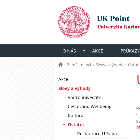
O NÁS
AKCE
PRŮKAZY
Zaměstnanci
Slevy a výhody
Ostatn
Akce
Slevy a výhody
Vnitrouniverzitní
Cestování, Wellbeing
P
s
Kultura
s
Ostatní
h
Restaurace U Supa