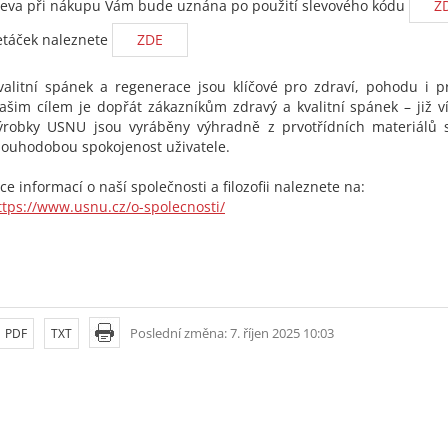
leva při nákupu Vám bude uznána po použití slevového kódu
Z
etáček naleznete
ZDE
valitní spánek a regenerace jsou klíčové pro zdraví, pohodu i p
ašim cílem je dopřát zákazníkům zdravý a kvalitní spánek – již ví
ýrobky USNU jsou vyráběny výhradně z prvotřídních materiálů
louhodobou spokojenost uživatele.
íce informací o naší společnosti a filozofii naleznete na:
ttps://www.usnu.cz/o-spolecnosti/
Poslední změna: 7. říjen 2025 10:03
PDF
TXT