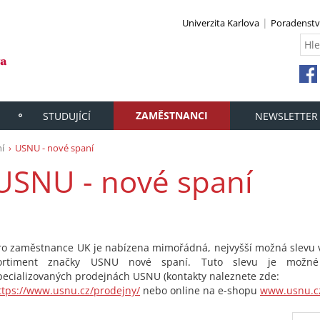
Univerzita Karlova
Poradenstv
ZAMĚSTNANCI
STUDUJÍCÍ
NEWSLETTER
í
USNU - nové spaní
USNU - nové spaní
ro zaměstnance UK je nabízena mimořádná, nejvyšší možná slevu 
ortiment značky USNU nové spaní. Tuto slevu je možné
pecializovaných prodejnách USNU (kontakty naleznete zde:
ttps://www.usnu.cz/prodejny/
nebo online na e-shopu
www.usnu.c