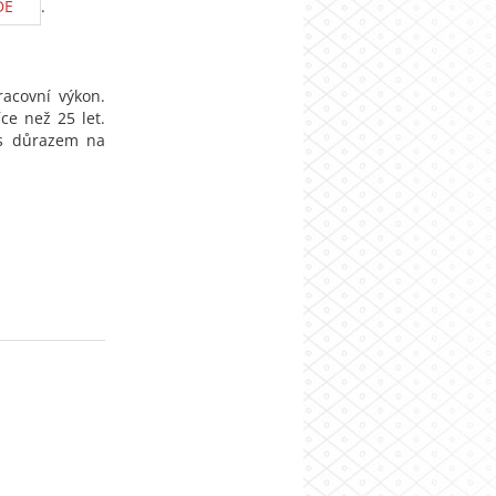
DE
.
racovní výkon.
ce než 25 let.
 s důrazem na