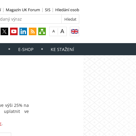
í
Magazín UK Forum
SIS
Hledání osob
E-SHOP
KE STAŽENÍ
ve výši 25% na
 uplatnit ve
z
.