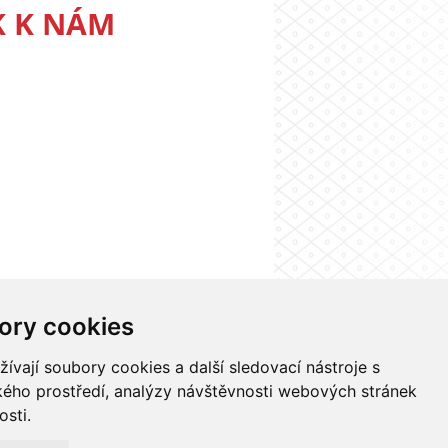
K K NÁM
ory cookies
nformačního systému UK
Nastavení cookies
vají soubory cookies a další sledovací nástroje s
ského prostředí, analýzy návštěvnosti webových stránek
osti.