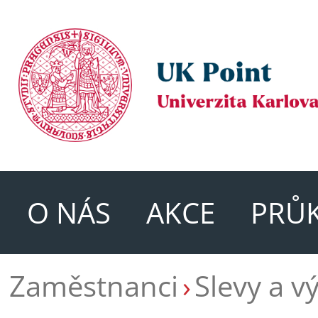
O NÁS
AKCE
PRŮ
Zaměstnanci
Slevy a v