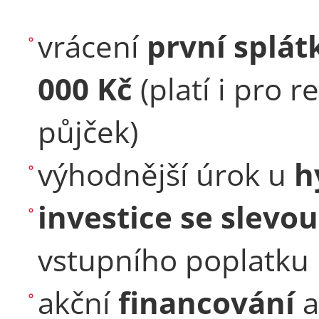
vrácení
první splát
000 Kč
(platí i pro r
půjček)
výhodnější úrok u
h
investice se slevo
vstupního poplatku
akční
financování
a