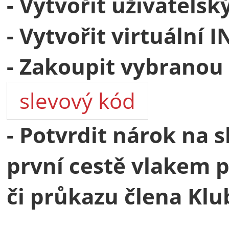
- Vytvořit uživatelsk
- Vytvořit virtuální I
- Zakoupit vybranou 
slevový kód
- Potvrdit nárok na 
první cestě vlakem 
či průkazu člena Kl