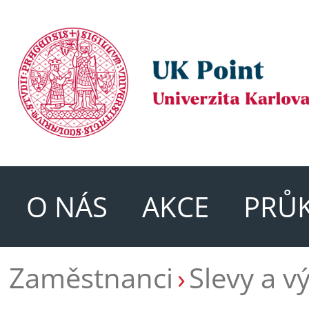
O NÁS
AKCE
PRŮ
Zaměstnanci
Slevy a v