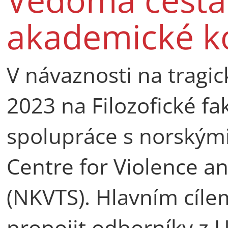
akademické k
V návaznosti na tragic
2023 na Filozofické fa
spolupráce s norským
Centre for Violence a
(NKVTS). Hlavním cíle
propojit odborníky z U