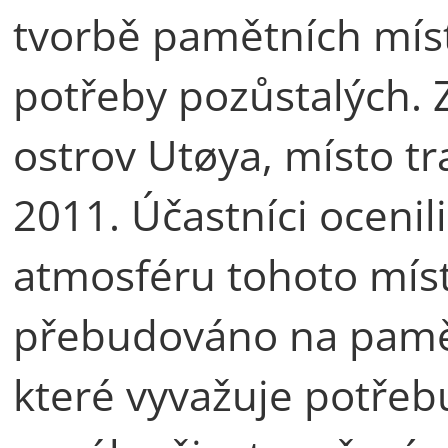
tvorbě pamětních míst
potřeby pozůstalých. Z
ostrov Utøya, místo tr
2011. Účastníci oceni
atmosféru tohoto míst
přebudováno na pamět
které vyvažuje potře