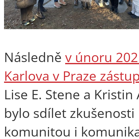
Následně
v únoru 2025
Karlova v Praze zást
Lise E. Stene a Kristin
bylo sdílet zkušenosti
komunitou i komunika