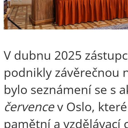
V dubnu 2025 zástupci
podnikly závěrečnou n
bylo seznámení se s a
července
v Oslo, které
pamětní a vzdělávací 