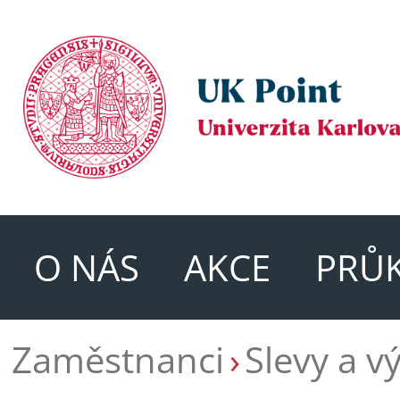
O NÁS
AKCE
PRŮ
Zaměstnanci
Slevy a v