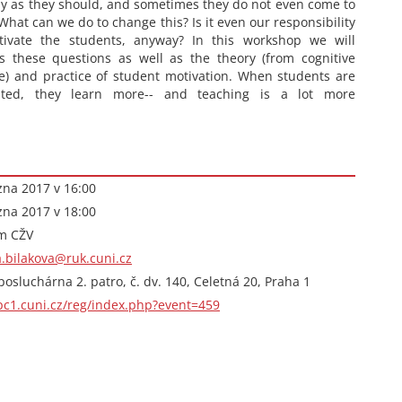
ly as they should, and sometimes they do not even come to
 What can we do to change this? Is it even our responsibility
tivate the students, anyway? In this workshop we will
s these questions as well as the theory (from cognitive
e) and practice of student motivation. When students are
ated, they learn more-- and teaching is a lot more
zna 2017 v 16:00
zna 2017 v 18:00
m CŽV
a.bilakova@ruk.cuni.cz
osluchárna 2. patro, č. dv. 140, Celetná 20, Praha 1
ipc1.cuni.cz/reg/index.php?event=459