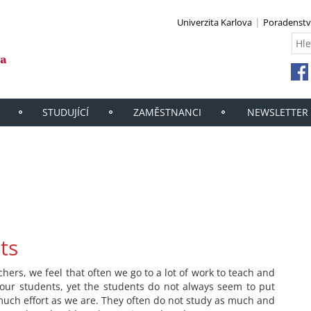
Univerzita Karlova
Poradenstv
STUDUJÍCÍ
ZAMĚSTNANCI
NEWSLETTER
ts
chers, we feel that often we go to a lot of work to teach and
 our students, yet the students do not always seem to put
much effort as we are. They often do not study as much and