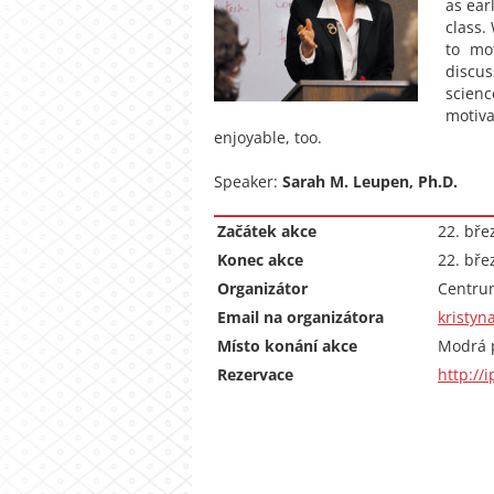
as ear
class.
to mo
discus
scienc
motiv
enjoyable, too.
Speaker:
Sarah M. Leupen, Ph.D.
Začátek akce
22. bře
Konec akce
22. bře
Organizátor
Centru
Email na organizátora
kristyn
Místo konání akce
Modrá p
Rezervace
http://