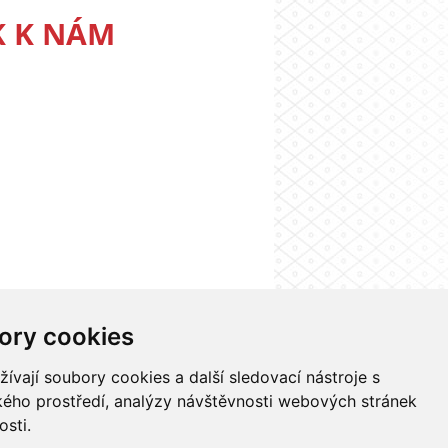
K K NÁM
ory cookies
nformačního systému UK
Nastavení cookies
vají soubory cookies a další sledovací nástroje s
ského prostředí, analýzy návštěvnosti webových stránek
osti.