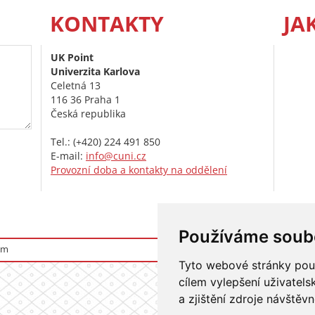
KONTAKTY
JA
UK Point
Univerzita Karlova
Celetná 13
116 36 Praha 1
Česká republika
Tel.: (+420) 224 491 850
E-mail:
info@cuni.cz
Provozní doba a kontakty na oddělení
Používáme soub
om
Přihlášení do i
Tyto webové stránky použí
cílem vylepšení uživatel
a zjištění zdroje návštěvn