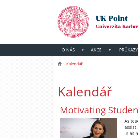
O NÁS
AKCE
PRŮKAZY
Kalendář
Kalendář
Motivating Studen
As tea
assist
in as 