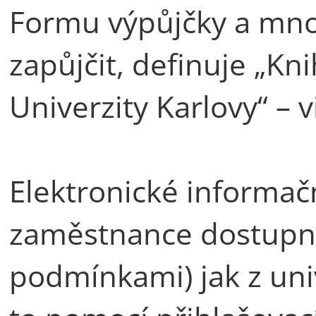
Formu výpůjčky a množs
zapůjčit, definuje „Kn
Univerzity Karlovy“ – 
Elektronické informačn
zaměstnance dostupné
podmínkami) jak z univ