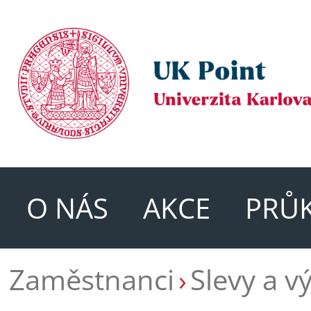
O NÁS
AKCE
PRŮ
Zaměstnanci
Slevy a v