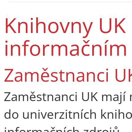
Knihovny UK a
informačním
Zaměstnanci U
Zaměstnanci UK mají 
do univerzitních knih
informačních zdrojů.