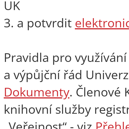
UK
3. a potvrdit
elektroni
Pravidla pro využívání
a výpůjční řád Univerzi
Dokumenty
. Členové 
knihovní služby regist
„Veřejnost“ - viz
Přehl