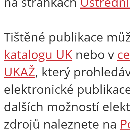
na stránkách
Ústřední
Tištěné publikace mů
katalogu UK
nebo v
ce
UKAŽ
, který prohledá
elektronické publikace
dalších možností elek
zdrojů naleznete na
P