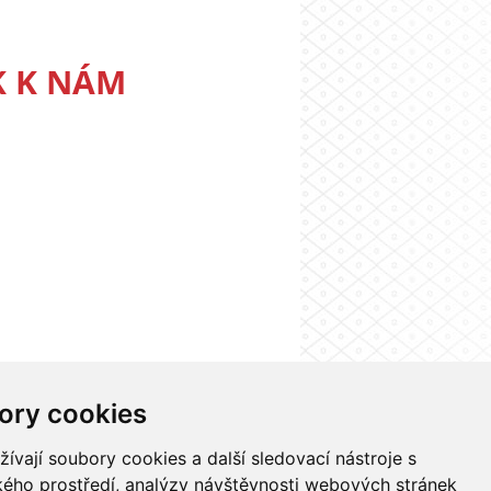
K K NÁM
ory cookies
nformačního systému UK
Nastavení cookies
vají soubory cookies a další sledovací nástroje s
ského prostředí, analýzy návštěvnosti webových stránek