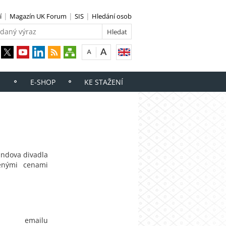
í
Magazín UK Forum
SIS
Hledání osob
E-SHOP
KE STAŽENÍ
ndova divadla
ěnými cenami
ím emailu