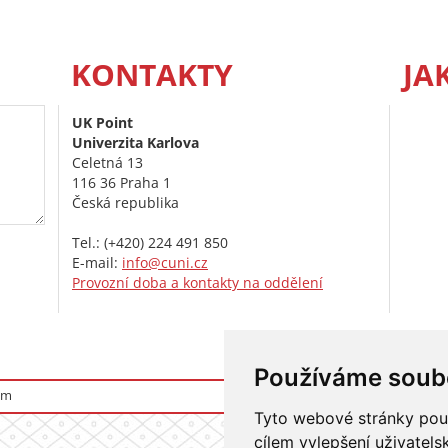
KONTAKTY
JA
UK Point
Univerzita Karlova
Celetná 13
116 36 Praha 1
Česká republika
Tel.: (+420) 224 491 850
E-mail:
info@cuni.cz
Provozní doba a kontakty na oddělení
Používáme soub
om
Přihlášení do i
Tyto webové stránky použí
cílem vylepšení uživatel