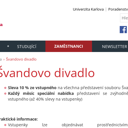
Univerzita Karlova
Poradenstv
ZAMĚSTNANCI
STUDUJÍCÍ
NEWSLETTER
a
Švandovo divadlo
Švandovo divadlo
Sleva 10 % ze vstupného
na všechna představení souboru Šva
Každý měsíc speciální nabídka
představení se zvýhodn
vstupného (až 40% slevy na vstupenky)
raktické informace:
Vstupenky lze objednávat prostřednictv