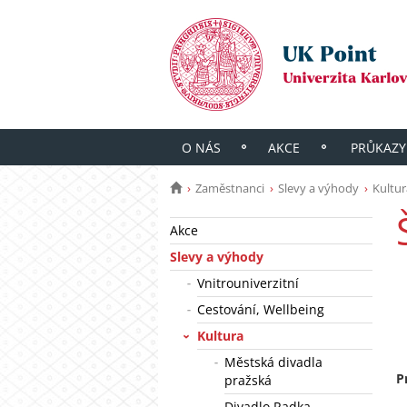
O NÁS
AKCE
PRŮKAZY
Zaměstnanci
Slevy a výhody
Kultur
Akce
Slevy a výhody
Vnitrouniverzitní
Cestování, Wellbeing
Kultura
Městská divadla
P
pražská
Divadlo Radka