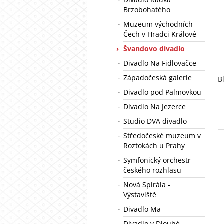
Brzobohatého
Muzeum východních
Čech v Hradci Králové
Švandovo divadlo
Divadlo Na Fidlovačce
Západočeská galerie
B
Divadlo pod Palmovkou
Divadlo Na Jezerce
Studio DVA divadlo
Středočeské muzeum v
Roztokách u Prahy
Symfonický orchestr
českého rozhlasu
Nová Spirála -
Výstaviště
Divadlo Ma
Divadlo v Dlouhé