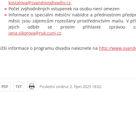
kostalova@svandovodivadlo.cz
.
Počet zvýhodněných vstupenek na osobu není omezen
Informace o speciální měsíční nabídce a přednostním předpr
měsíc jsou zájemcům rozesílány prostřednictvím mailu. V p
jejich odběr se prosím přihlaste zprávou z
jana.sikorova@ruk.cuni.cz
.
ližší informace o programu divadla naleznete na
http://www.svand
Poslední změna: 2. říjen 2025 18:02
PDF
TXT