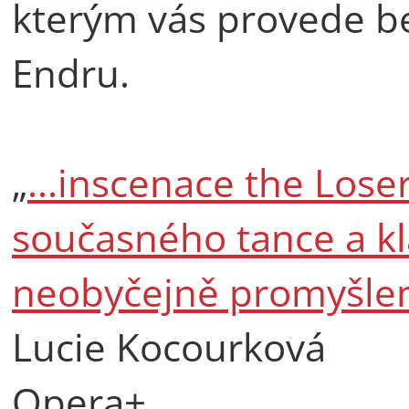
kterým vás provede b
Endru.
„
...inscenace the Loser
současného tance a kla
neobyčejně promyšlen
Lucie Kocourková
Opera+