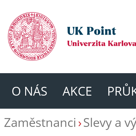
O NÁS
AKCE
PRŮ
Zaměstnanci
Slevy a v