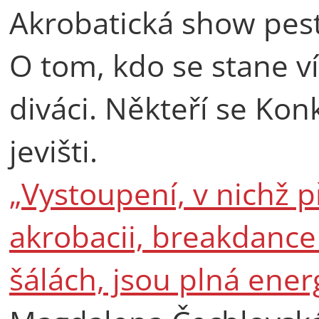
Akrobatická show pest
O tom, kdo se stane 
diváci. Někteří se Kon
jevišti.
„Vystoupení, v nichž 
akrobacii, breakdance
šálách, jsou plná energ