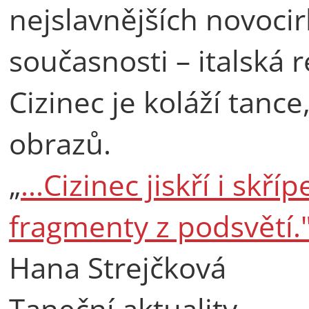
nejslavnějších novoci
současnosti – italská r
Cizinec je koláží tanc
obrazů.
„
...Cizinec jiskří i skř
fragmenty z podsvětí.
Hana Strejčková
Taneční aktuality