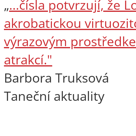
„
...čísla potvrzují, že 
akrobatickou virtuozi
výrazovým prostředkem
atrakcí."
Barbora Truksová
Taneční aktuality