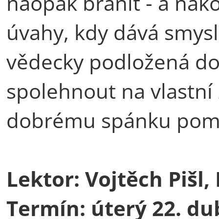
naopak bránit - a nak
úvahy, kdy dává smysl
vědecky podložená dop
spolehnout na vlastní 
dobrému spánku pomá
Lektor: Vojtěch Pišl, 
Termín: úterý 22. dub