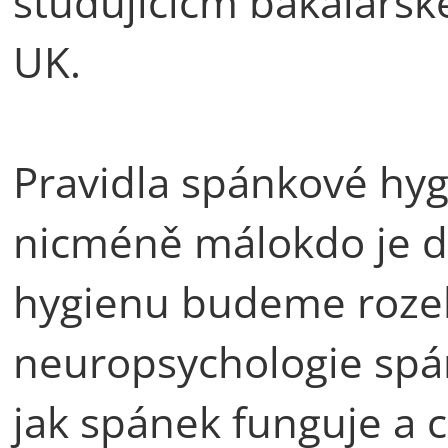
studujícícm bakalářsk
UK.
Pravidla spánkové hy
nicméně málokdo je d
hygienu budeme rozeb
neuropsychologie spánk
jak spánek funguje a 