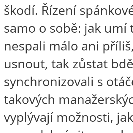
škodí. Řízení spánkové
samo o sobě: jak umí 
nespali málo ani příli
usnout, tak zůstat bdě
synchronizovali s ot
takových manažerskýc
vyplývají možnosti, j