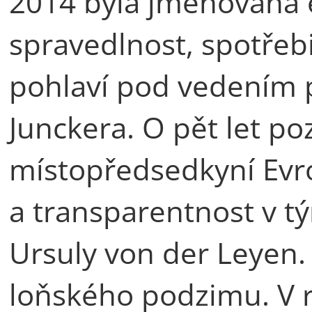
2014 byla jmenována
spravedlnost, spotřebi
pohlaví pod vedením 
Junckera. O pět let poz
místopředsedkyní Evr
a transparentnost v 
Ursuly von der Leyen. 
loňského podzimu. V r