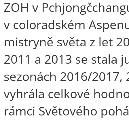
ZOH v Pchjongčchang
v coloradském Aspenu
mistryně světa z let 2
2011 a 2013 se stala j
sezonách 2016/2017, 
vyhrála celkové hodn
rámci Světového pohá