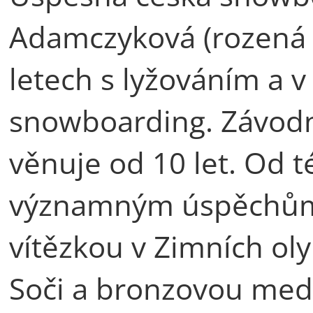
Adamczyková (rozená 
letech s lyžováním a v
snowboarding. Závod
věnuje od 10 let. Od 
významným úspěchům 
vítězkou v Zimních ol
Soči a bronzovou meda