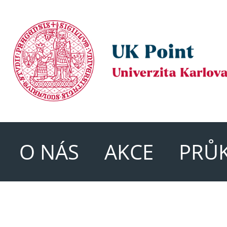
O NÁS
AKCE
PRŮ