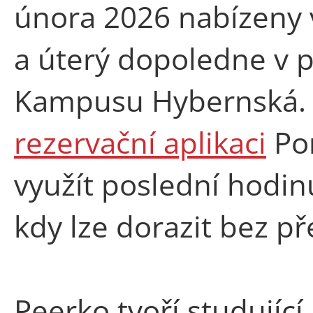
února 2026 nabízeny 
a úterý dopoledne v 
Kampusu Hybernská. M
rezervační aplikaci
Po
využít poslední hodin
kdy lze dorazit bez p
Peerko tvoří
studující