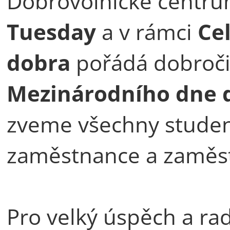
Dobrovolnické centru
Tuesday
a v rámci
Ce
dobra
pořádá dobročin
Mezinárodního dne 
zveme všechny studen
zaměstnance a zaměst
Pro velký úspěch a rad