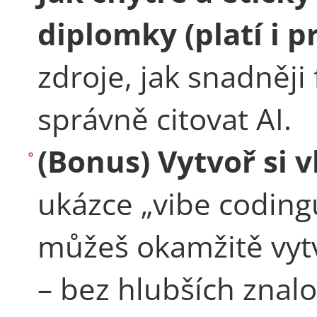
diplomky (platí i 
zdroje, jak snadněji
správně citovat AI.
(Bonus) Vytvoř si v
ukázce „vibe codingu
můžeš okamžitě vytv
– bez hlubších znal