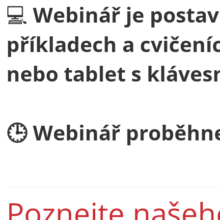
💻
Webinář je postav
příkladech a cvičení
nebo tablet s klávesn
🕒 Webinář proběhne 
Poznejte našeho