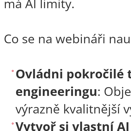
má AI limity.
Co se na webináři nau
Ovládni pokročilé
engineeringu
: Obje
výrazně kvalitnější 
Vytvoř si vlastní A