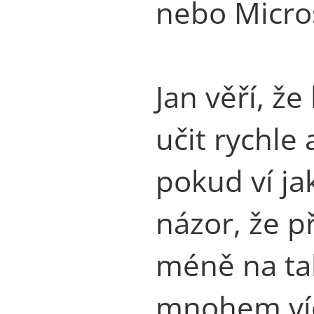
nebo Micros
Jan věří, ž
učit rychle 
pokud ví jak
názor, že př
méně na ta
mnohem víc