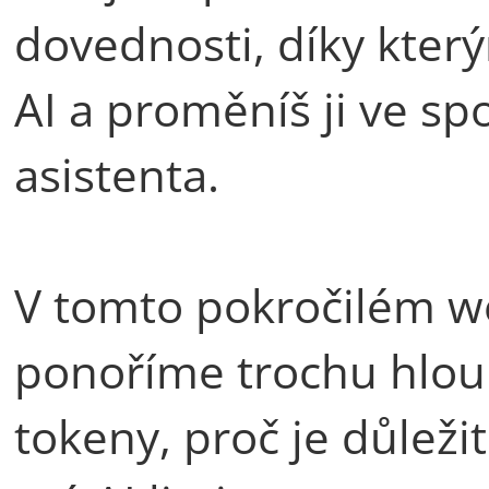
dovednosti, díky který
AI a proměníš ji ve s
asistenta.
V tomto pokročilém we
ponoříme trochu hlouběj
tokeny, proč je důleži