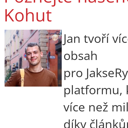
Kohut
Jan tvoří ví
obsah
pro JakseRy
platformu,
více než mi
díky článků