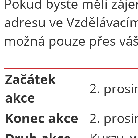
Pokud byste měli záj
adresu ve Vzdělávacím 
možná pouze přes váš
Začátek
2. pros
akce
Konec akce
2. pros