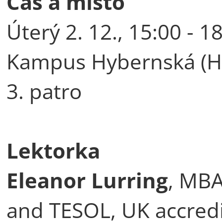
Čas a místo
Úterý 2. 12., 15:00 - 1
Kampus Hybernská (Hy
3. patro
Lektorka
Eleanor Lurring
, MBA
and TESOL, UK accred