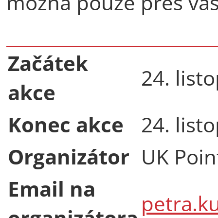
možná pouze přes váš
Začátek
24. lis
akce
Konec akce
24. lis
Organizátor
UK Poin
Email na
petra.k
organizátora