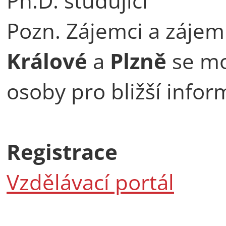
Ph.D. studující
Pozn. Zájemci a zájem
Králové
a
Plzně
se mo
osoby pro bližší infor
Registrace
Vzdělávací portál