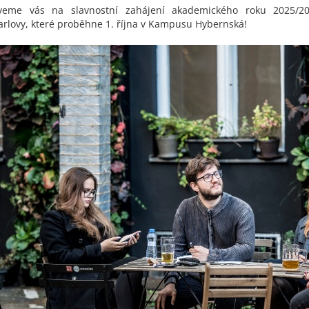
veme vás na slavnostní zahájení akademického roku 2025/20
arlovy, které proběhne 1. října v Kampusu Hybernská!