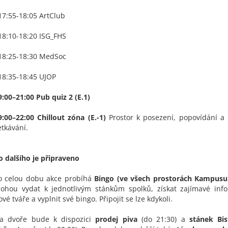
 17:55-18:05 ArtClub
 18:10-18:20 ISG_FHS
 18:25-18:30 MedSoc
 18:35-18:45 UJOP
9:00–21:00 Pub quiz 2 (E.1)
9:00–22:00 Chillout zóna (E.-1)
Prostor k posezení, popovídání a
etkávání.
o dalšího je připraveno
o celou dobu akce probíhá
Bingo (ve všech prostorách Kampusu
ohou vydat k jednotlivým stánkům spolků, získat zajímavé info
ové tváře a vyplnit své bingo. Připojit se lze kdykoli.
a dvoře bude k dispozici
prodej piva
(do 21:30) a
stánek Bi