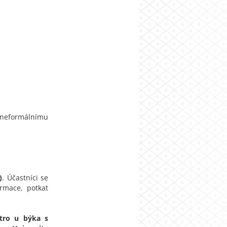
 neformálnímu
)
. Účastníci se
rmace, potkat
stro u býka s