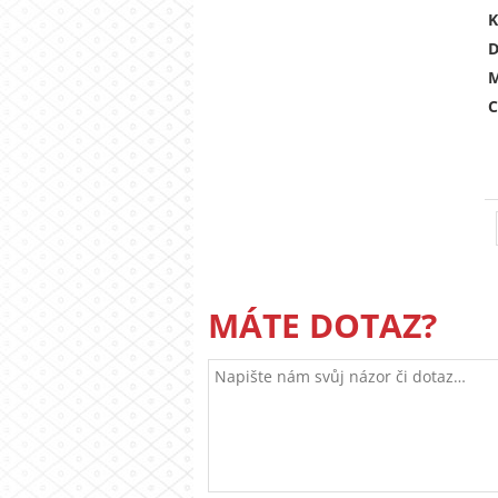
K
D
M
C
MÁTE DOTAZ?