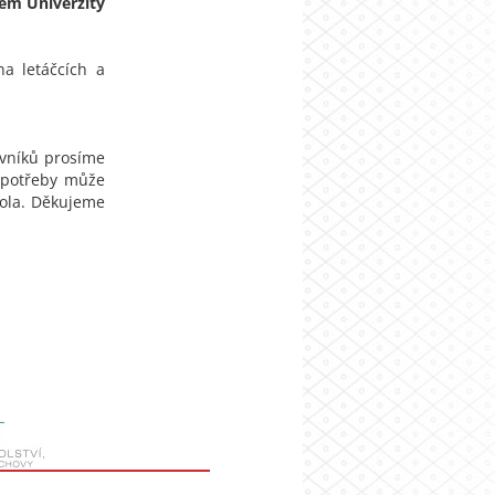
em Univerzity
na letáčcích a
ěvníků prosíme
ě potřeby může
rola. Děkujeme