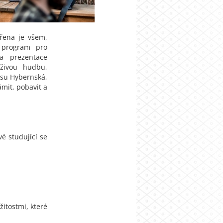
vřena je všem,
n program pro
a prezentace
 živou hudbu,
usu Hybernská,
mit, pobavit a
é studující se
ežitostmi, které