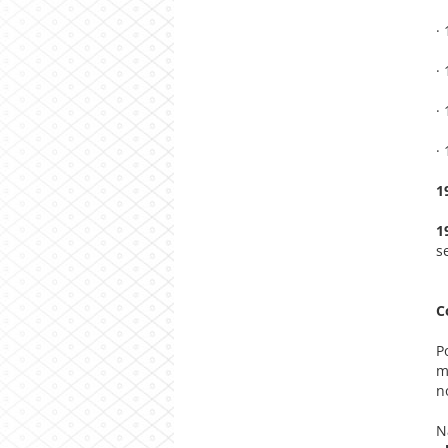
·
·
·
·
1
1
s
C
P
m
n
N