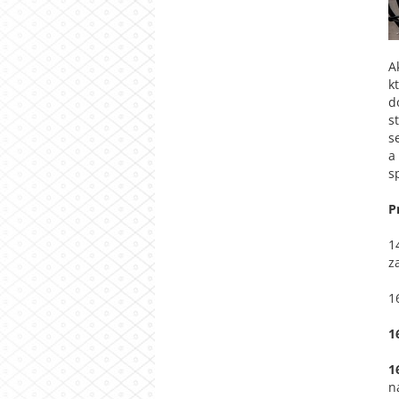
A
k
d
s
s
a
s
P
1
z
1
1
1
n