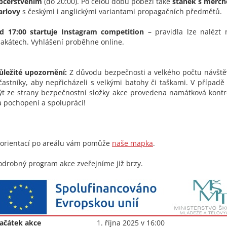
bčerstvením
(do 20:00). Po celou dobu poběží také
stánek s merch
arlovy
s českými i anglickými variantami propagačních předmětů.
d 17:00 startuje Instagram competition
– pravidla lze nalézt 
lakátech. Vyhlášení proběhne online.
ůležité upozornění:
Z důvodu bezpečnosti a velkého počtu návšt
častníky, aby nepřicházeli s velkými batohy či taškami. V případ
ýt ze strany bezpečnostní složky akce provedena namátková kont
a pochopení a spolupráci!
 orientací po areálu vám pomůže
naše mapka
.
odrobný program akce zveřejníme již brzy.
ačátek akce
1. října 2025 v 16:00