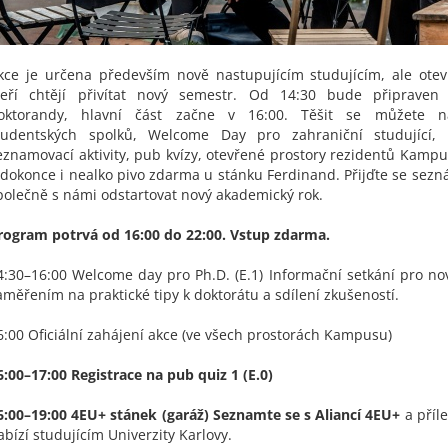
kce je určena především nově nastupujícím studujícím, ale ote
teří chtějí přivítat nový semestr. Od 14:30 bude připrave
oktorandy, hlavní část začne v 16:00. Těšit se můžete n
tudentských spolků, Welcome Day pro zahraniční studující,
eznamovací aktivity, pub kvízy, otevřené prostory rezidentů Kamp
 dokonce i nealko pivo zdarma u stánku Ferdinand. Přijďte se sezná
polečně s námi odstartovat nový akademický rok.
rogram potrvá od 16:00 do 22:00. Vstup zdarma.
4:30–16:00 Welcome day pro Ph.D. (E.1) Informační setkání pro nov
aměřením na praktické tipy k doktorátu a sdílení zkušeností.
6:00 Oficiální zahájení akce (ve všech prostorách Kampusu)
6:00–17:00 Registrace na pub quiz 1 (E.0)
6:00–19:00 4EU+ stánek (garáž) Seznamte se s Aliancí 4EU+
a příl
abízí studujícím Univerzity Karlovy.