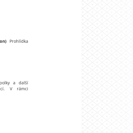
on)
Prohlídka
polky a další
ící. V rámci