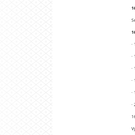
1
S
1
·
·
·
·
·
·
1
V