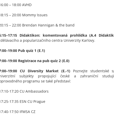
 16:00 – 18:00 AVHD
 18:15 – 20:00 Mommy Issues
 20:15 – 22:00 Brendan Hannigan & the band
6:15–17:15 Didaktikon: komentovaná prohlídka (A.4 Didaktik
zdělávacího a popularizačního centra Univerzity Karlovy.
7:00–19:00 Pub quiz 1 (E.1)
7:00–19:00 Registrace na pub quiz 2 (E.0)
7:00–19:00 CU Diversity Market (E.-1)
Poznejte studentské s
niverzitní subjekty propojující české a zahraniční studuj
oprovodného programu se také představí:
 17:10-17:20 CU Ambassadors
 17:25-17:35 ESN CU Prague
 17:40-17:50 IFMSA CZ