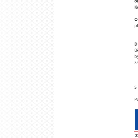
o
K
O
p
D
ú
b
z
S
P
Z