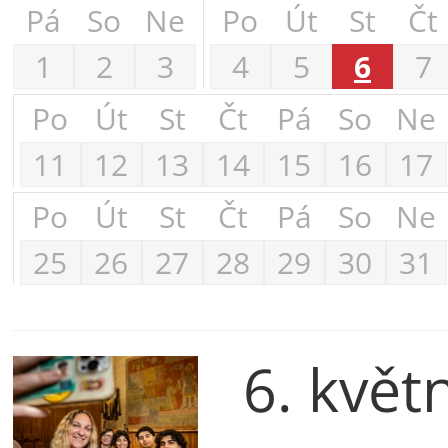
Pá
So
Ne
Po
Út
St
Čt
1
2
3
4
5
6
7
Po
Út
St
Čt
Pá
So
Ne
11
12
13
14
15
16
17
Po
Út
St
Čt
Pá
So
Ne
25
26
27
28
29
30
31
6. květ