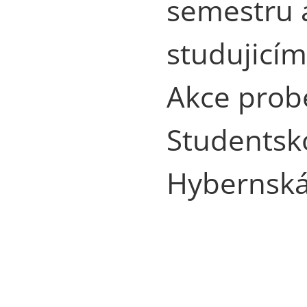
semestru 
studujicí
Akce prob
Studentsk
Hybernská 