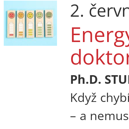
2. červ
Energ
dokto
Ph.D. STU
Když chybí
– a nemus