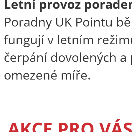
Letní provoz porade
Poradny UK Pointu bě
fungují v letním reži
čerpání dovolených a 
omezené míře.
AKCE PRO VÁ