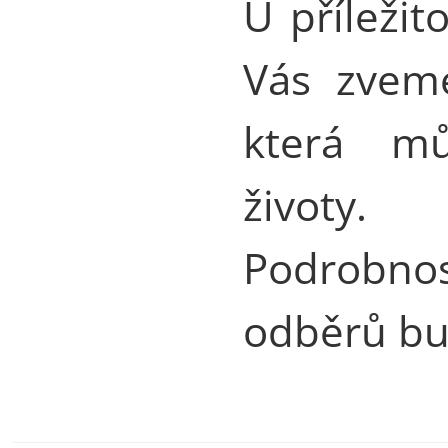
U příležit
Vás zveme
která mů
životy.
Podrobnos
odběrů bu