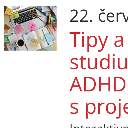
22. čer
Tipy a
studiu
ADHD 
s pro