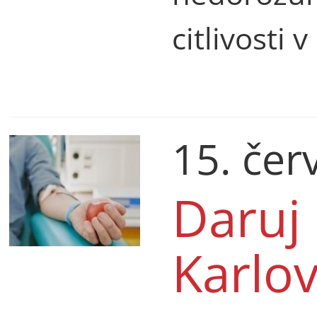
citlivosti 
15. čer
Daruj
Karlo