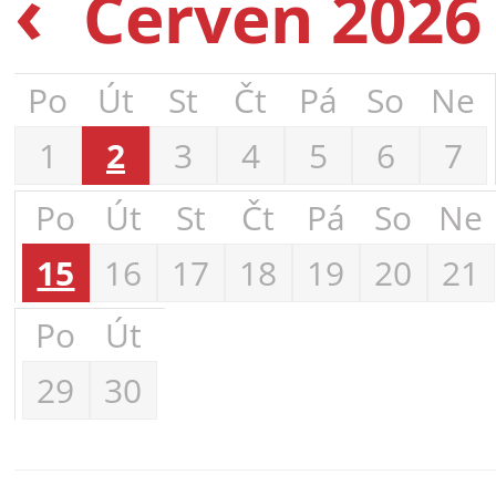
‹
Červen 202
Po
Út
St
Čt
Pá
So
Ne
1
2
3
4
5
6
7
Po
Út
St
Čt
Pá
So
Ne
15
16
17
18
19
20
21
Po
Út
29
30