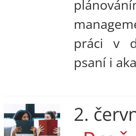
plánován
managemen
práci v 
psaní i ak
2. červ