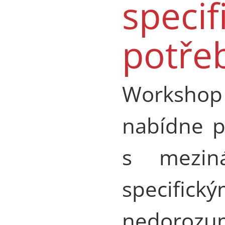
specif
potře
Workshop
nabídne p
s meziná
specific
nedorozum