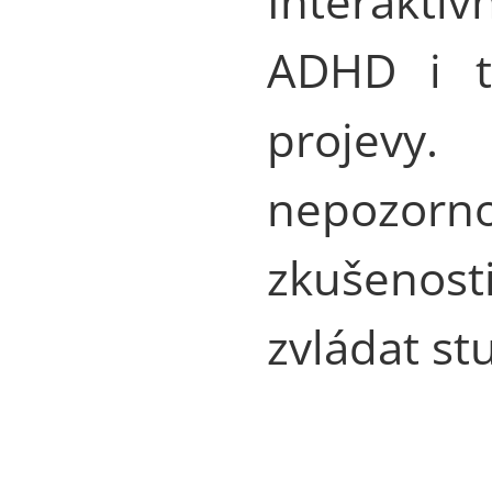
Interaktiv
ADHD i t
projevy.
nepozorno
zkušenost
zvládat st