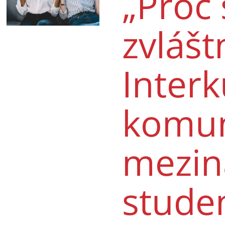
„Proč 
zvlášt
Interk
komun
mezin
stude