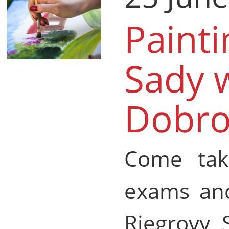
Painti
Sady 
Dobro
Come tak
exams and
Riegrovy 