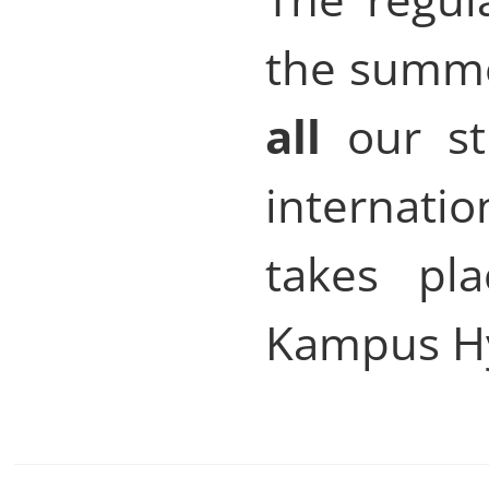
the summe
all
our st
internati
takes pl
Kampus Hy