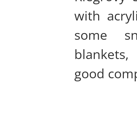
with acry
some sn
blankets
good comp