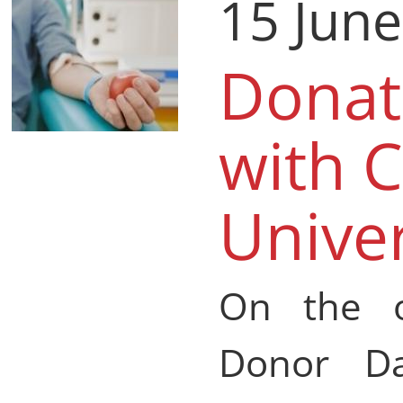
15 Jun
Donat
with C
Univer
On the o
Donor Da