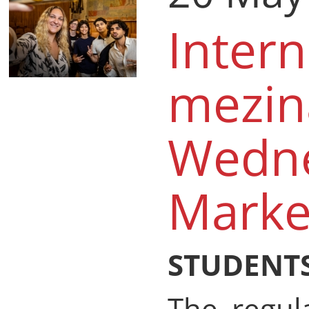
Intern
mezin
Wedne
Marke
STUDENTS
The regul