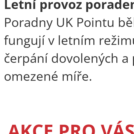
Letní provoz porade
Poradny UK Pointu bě
fungují v letním reži
čerpání dovolených a 
omezené míře.
AKCE PRO VÁ