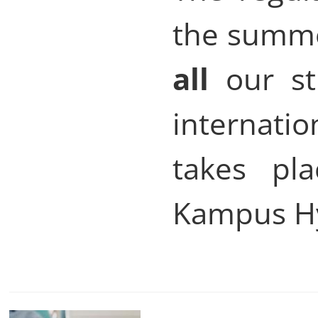
the summe
all
our st
internati
takes pl
Kampus Hy