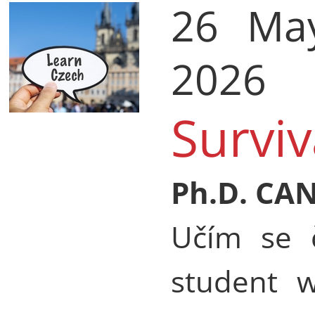
26 Ma
2026
Surviv
Ph.D. CA
Učím se č
student w