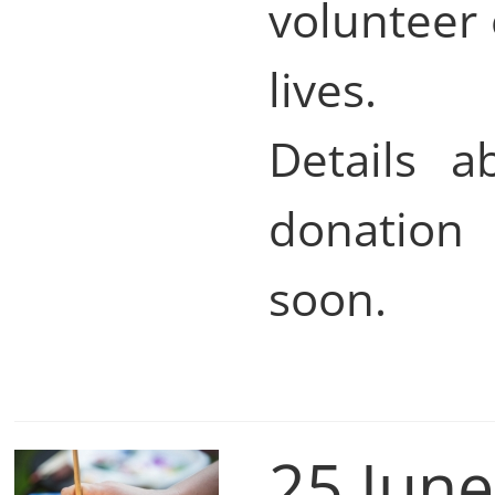
volunteer 
lives.
Details a
donation 
soon.
25 Jun