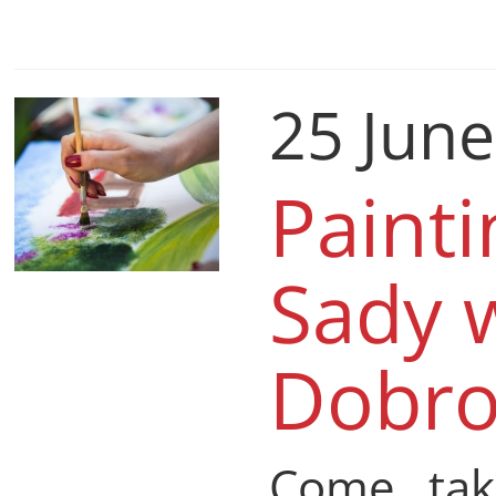
25 Jun
Painti
Sady 
Dobro
Come tak