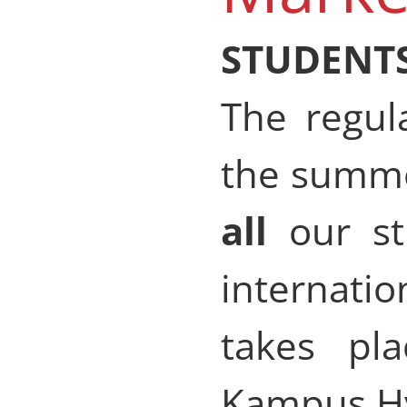
STUDENTS
The regul
the summe
all
our st
internati
takes pl
Kampus Hy