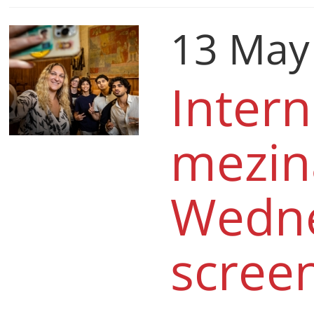
13 May
Intern
mezin
Wedne
scree