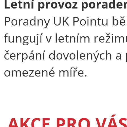
Letní provoz porade
Poradny UK Pointu bě
fungují v letním reži
čerpání dovolených a 
omezené míře.
AKCE PRO VÁ