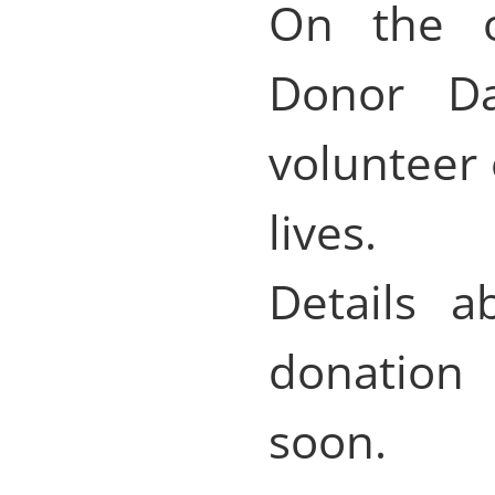
On the o
Donor Da
volunteer 
lives.
Details a
donation 
soon.