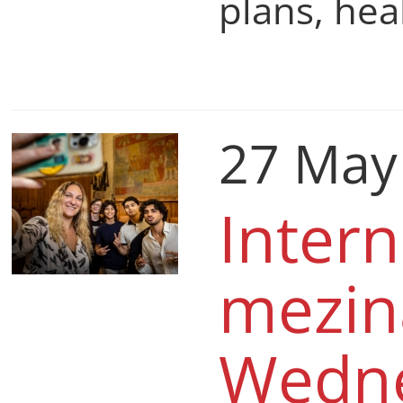
plans, hea
27 May
Intern
mezin
Wedne