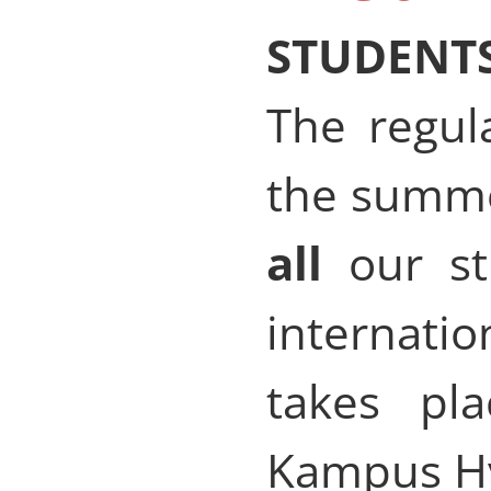
STUDENTS
The regul
the summe
all
our st
internati
takes pl
Kampus Hy