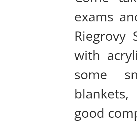
exams and
Riegrovy 
with acry
some sn
blankets
good comp