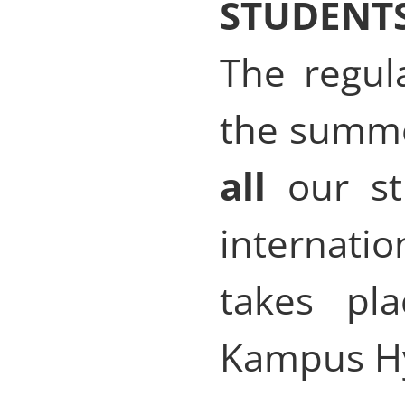
STUDENTS
The regul
the summe
all
our st
internati
takes pl
Kampus Hy