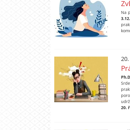
Zv
Na 
3.12
prak
komu
20.
Pr
Ph.D
Srde
prak
poro
udrž
20. 