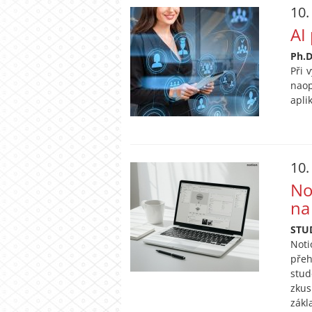
10.
AI
Ph.D
Při 
nao
apli
10.
No
na
STU
Noti
přeh
stud
zkus
zákl