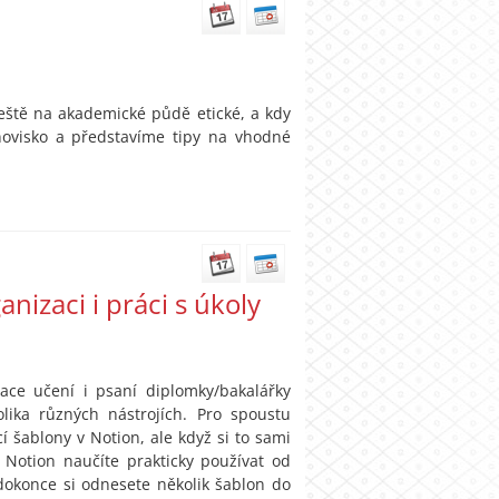
ještě na akademické půdě etické, a kdy
visko a představíme tipy na vhodné
nizaci i práci s úkoly
zace učení i psaní diplomky/bakalářky
ka různých nástrojích. Pro spoustu
cí šablony v Notion, ale když si to sami
 Notion naučíte prakticky používat od
 dokonce si odnesete několik šablon do