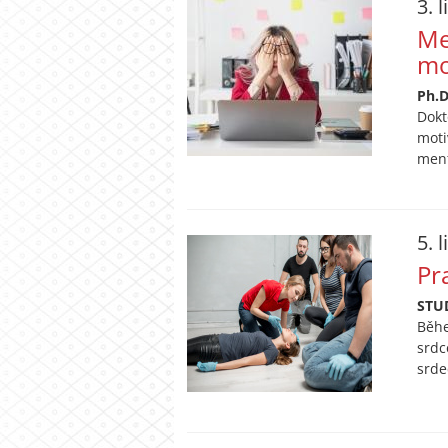
3. 
Me
mo
Ph.D
Dokt
moti
ment
5. 
Pr
STU
Běhe
srdc
srde