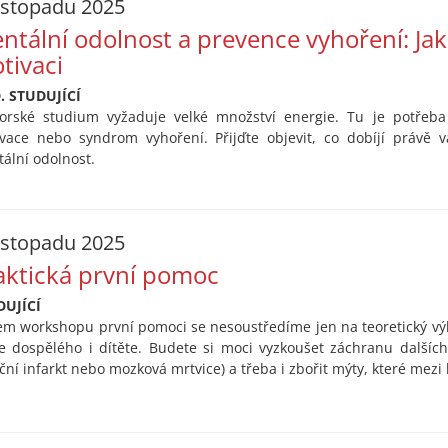
listopadu 2025
ntální odolnost a prevence vyhoření: Jak 
tivaci
. STUDUJÍCÍ
orské studium vyžaduje velké množství energie. Tu je potřeba 
vace nebo syndrom vyhoření. Přijďte objevit, co dobíjí právě v
ální odolnost.
listopadu 2025
aktická první pomoc
DUJÍCÍ
m workshopu první pomoci se nesoustředíme jen na teoretický výkla
e dospělého i dítěte. Budete si moci vyzkoušet záchranu dalších 
ční infarkt nebo mozková mrtvice) a třeba i zbořit mýty, které mezi l