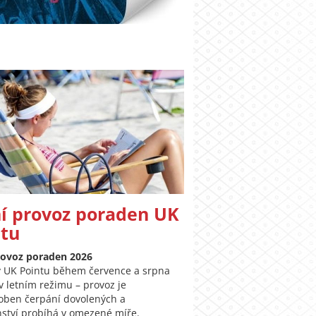
í provoz poraden UK
ntu
rovoz poraden 2026
 UK Pointu během července a srpna
v letním režimu – provoz je
oben čerpání dovolených a
ství probíhá v omezené míře.