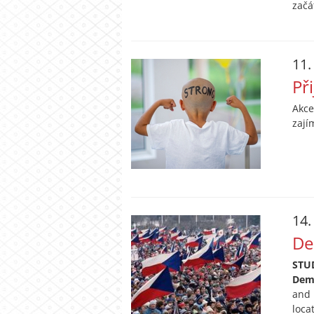
začá
11.
Př
Akce
zají
14.
De
STU
Demo
and 
loca