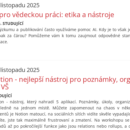
 listopadu 2025
 pro vědeckou práci: etika a nástroje
. STUDUJÍCÍ
výzkumu a publikování často využíváme pomoc AI. Kdy je to však 
pak za čárou? Pomůžeme vám k tomu zaujmout odpovědné stano
kace.
 listopadu 2025
tion - nejlepší nástroj pro poznámky, orga
 VŠ
DUJÍCÍ
on - nástroj, který nahradí 5 aplikací. Poznámky, úkoly, organi
ledně na jednom místě. Můžete zapomenout na chaos v několi
entů je Notion matoucí, na sociálních sítích vidíte skvěle vypadají
íte, jste tak maximálně frustrovaní a zmatení. Na workshopu se
adů až po pokročilejší funkce jako jsou relations nebo rollups, a