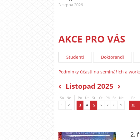
3. srpna 2026
AKCE PRO VÁS
Studenti
Doktorandi
Podmínky účasti na seminářích a wor
‹
›
Listopad 2025
So
Ne
Po
Út
St
Čt
Pá
So
Ne
Po
1
2
3
4
5
6
7
8
9
10
2. 