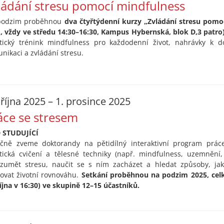
ládání stresu pomocí mindfulness
podzim proběhnou
dva čtyřtýdenní kurzy „Zvládání stresu pomocí
., vždy ve středu 14:30–16:30, Kampus Hybernská, blok D,3 patro)
tický trénink mindfulness pro každodenní život, nahrávky k d
nikaci a zvládání stresu.
 října 2025 – 1. prosince 2025
áce se stresem
 STUDUJÍCÍ
čně zveme doktorandy na pětidílný interaktivní program práce
tická cvičení a tělesné techniky (např. mindfulness, uzemnění,
zumět stresu, naučit se s ním zacházet a hledat způsoby, jak 
ovat životní rovnováhu.
Setkání proběhnou na podzim 2025, cel
října v 16:30) ve skupině 12–15 účastníků.