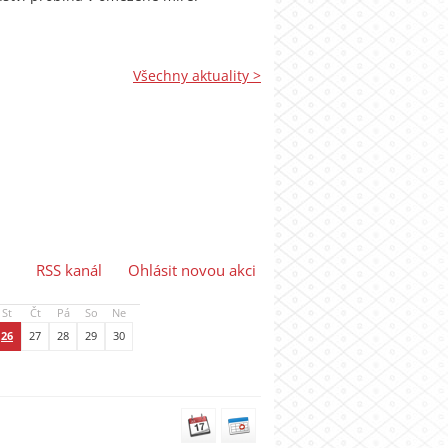
Všechny aktuality >
RSS kanál
Ohlásit novou akci
St
Čt
Pá
So
Ne
26
27
28
29
30