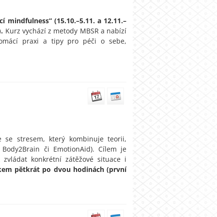
 mindfulness“ (15.10.–5.11. a 12.11.–
.
Kurz vychází z metody MBSR a nabízí
omácí praxi a tipy pro péči o sebe,
 se stresem, který kombinuje teorii,
 Body2Brain či EmotionAid). Cílem je
zvládat konkrétní zátěžové situace i
kem pětkrát po dvou hodinách (první