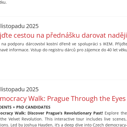
tku.
 listopadu 2025
ijďte cestou na přednášku darovat naději
 na podporu dárcovství kostní dřeně ve spolupráci s IKEM. Přijďte
mavé informace. Vstup do registru dárců pro zájemce do 40 let věku
 listopadu 2025
mocracy Walk: Prague Through the Eyes 
DENTS + PhD CANDIDATES
cracy Walk: Discover Prague’s Revolutionary Past!
Explore the
the Velvet Revolution. This interactive tour includes live scenes, 
tions. Led by Joshua Hayden, it’s a deep dive into Czech democracy