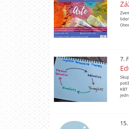
Zá
Zvem
lide
Otev
7. 
Ed
Skup
potí
KBT 
jedn
15.