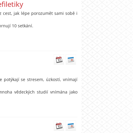
filetiky
z cest, jak lépe porozumět sami sobě i
rnují 10 setkání.
e potýkají se stresem, úzkostí, vnímají
 mnoha vědeckých studií vnímána jako