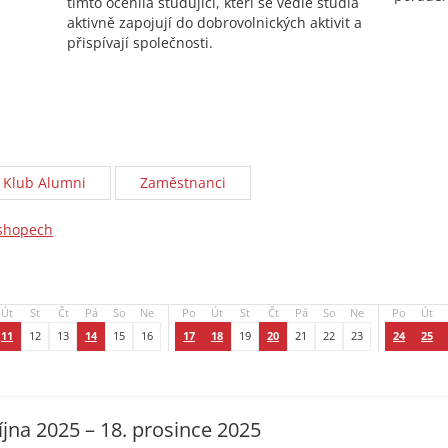
tímto ocenila studující, kteří se vedle studia
aktivně zapojují do dobrovolnických aktivit a
přispívají společnosti.
Klub Alumni
Zaměstnanci
kshopech
Út
St
Čt
Pá
So
Ne
Po
Út
St
Čt
Pá
So
Ne
Po
Út
11
12
13
14
15
16
17
18
19
20
21
22
23
24
25
října 2025 – 18. prosince 2025